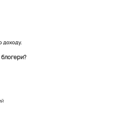
о доходу.
ь блогери?
ий