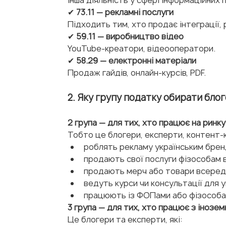
✔ 
73.11 — рекламні послуги
Підходить тим, хто продає інтеграції,
✔ 
59.11 — виробництво відео
YouTube-креатори, відеооператори.
✔ 
58.29 — електронні матеріали
Продаж гайдів, онлайн-курсів, PDF.
2. Яку групу податку обирати бло
2 група — для тих, хто працює на ринку
Тобто це блогери, експерти, контент-к
роблять рекламу українським брен
продають свої послуги фізособам в
продають мерч або товари всереди
ведуть курси чи консультації для у
працюють із ФОПами або фізособа
3 група — для тих, хто працює з інозе
Це блогери та експерти, які: