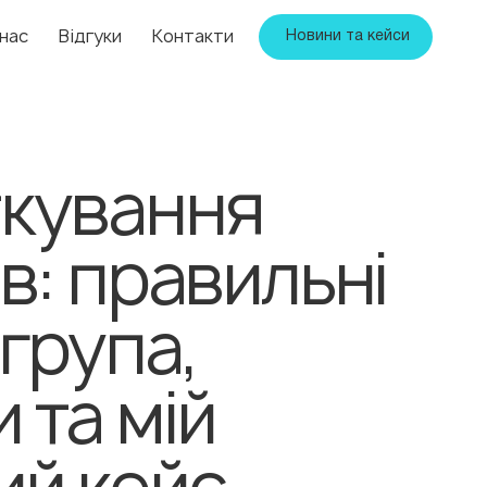
нас
Відгуки
Контакти
Новини та кейси
кування
в: правильні
група,
 та мій
ий кейс