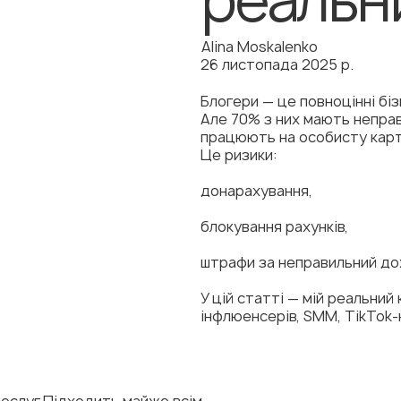
Alina Moskalenko
26 листопада 2025 р.
Блогери — це повноцінні біз
Але 70% з них мають неправ
працюють на особисту карт
Це ризики:
донарахування,
блокування рахунків,
штрафи за неправильний до
У цій статті — мій реальний 
інфлюенсерів, SMM, TikTok-
послуг.Підходить майже всім.