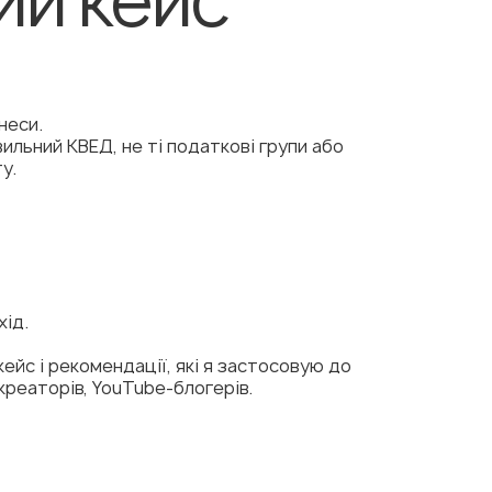
неси.
ильний КВЕД, не ті податкові групи або
у.
хід.
кейс і рекомендації, які я застосовую до
креаторів, YouTube-блогерів.