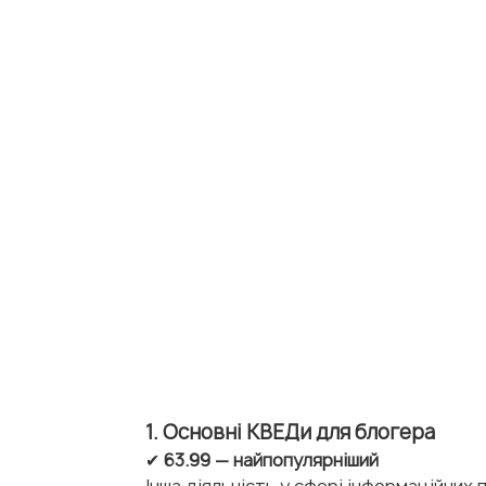
1. Основні КВЕДи для блогера
✔ 
63.99 — найпопулярніший
Інша діяльність у сфері інформаційних 