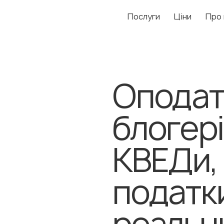
Послуги
Ціни
Про 
Оподат
блогері
КВЕДи, 
податки
реальн