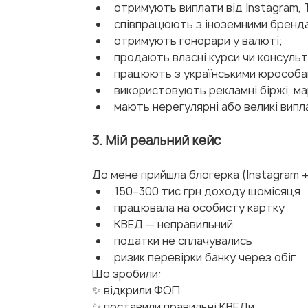
отримують виплати від Instagram, 
співпрацюють з іноземними бренда
отримують гонорари у валюті;
продають власні курси чи консульт
працюють з українськими юрособа
використовують рекламні біржі, ма
мають нерегулярні або великі випл
3. Мій реальний кейс
До мене прийшла блогерка (Instagram +
150–300 тис грн доходу щомісяця
працювала на особисту картку
КВЕД — неправильний
податки не сплачувались
ризик перевірки банку через обіг
Що зробили:
✨ відкрили ФОП
✨ поставили правильні КВЕДи