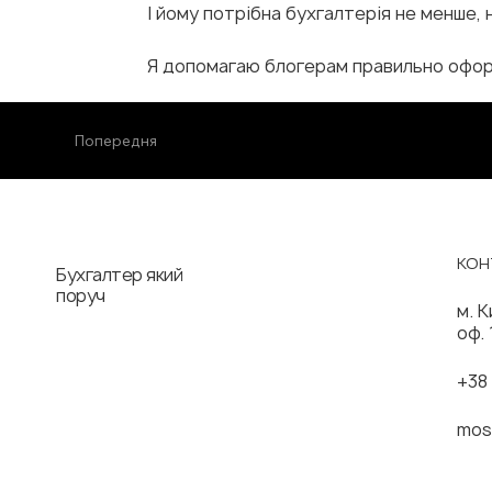
І йому потрібна бухгалтерія не менше, 
Я допомагаю блогерам правильно оформ
Попередня
КОН
Бухгалтер який
поруч
м. К
оф. 
+38
mos